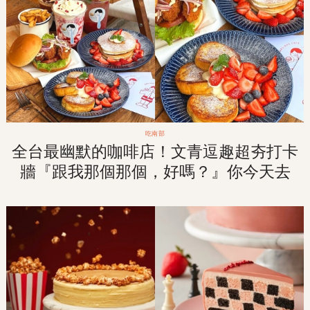
吃南部
全台最幽默的咖啡店！文青逗趣超夯打卡
牆『跟我那個那個，好嗎？』你今天去
「那個那個咖啡」了沒？