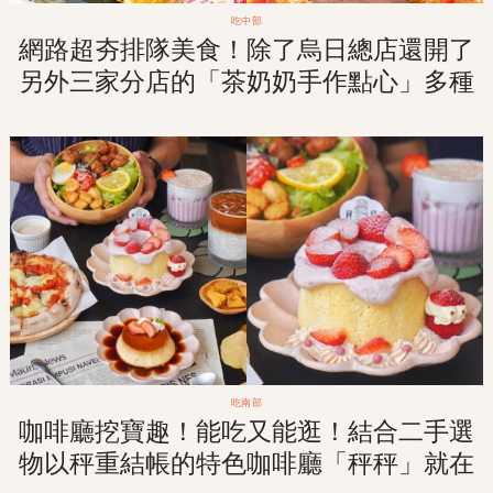
吃中部
網路超夯排隊美食！除了烏日總店還開了
另外三家分店的「茶奶奶手作點心」多種
口味擄獲你心！
吃南部
咖啡廳挖寶趣！能吃又能逛！結合二手選
物以秤重結帳的特色咖啡廳「秤秤」就在