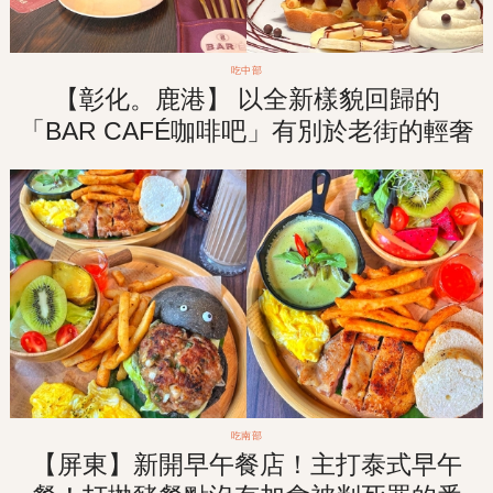
吃中部
【彰化。鹿港】 以全新樣貌回歸的
「BAR CAFÉ咖啡吧」有別於老街的輕奢
華格調咖啡廳！走訪老街之餘來杯悠閒的
午茶食光！
吃南部
【屏東】新開早午餐店！主打泰式早午