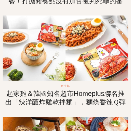
餐！打拋豬餐點沒有加會被判死罪的番
茄！來吃「飽嗝」不會受罪喔！
吃中部
起家雞＆韓國知名超市Homeplus聯名推
出「辣洋釀炸雞乾拌麵」，麵條香辣Ｑ彈
讓人欲罷不能一口接一口！