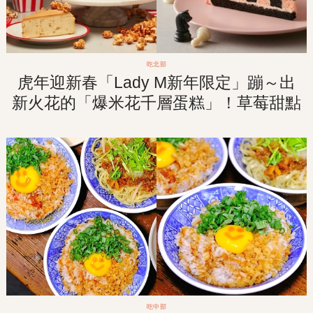
吃北部
虎年迎新春「Lady M新年限定」蹦～出
新火花的「爆米花千層蛋糕」！草莓甜點
盛宴1月回歸販售！
吃中部