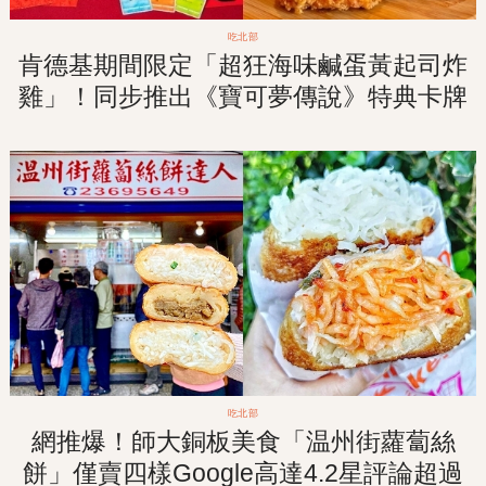
吃北部
肯德基期間限定「超狂海味鹹蛋黃起司炸
雞」！同步推出《寶可夢傳說》特典卡牌
＆超限量紅包袋只送不賣！１／１１限量
開賣！
吃北部
網推爆！師大銅板美食「温州街蘿蔔絲
餅」僅賣四樣Google高達4.2星評論超過