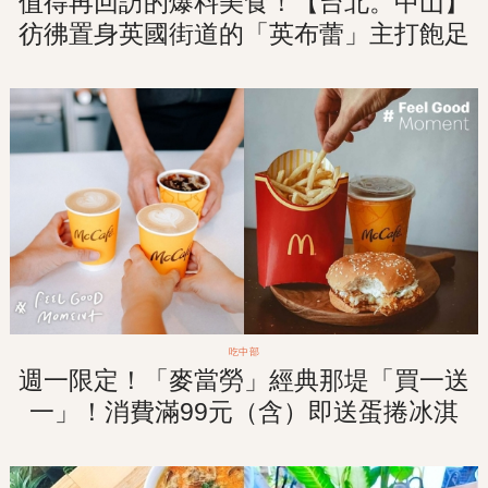
值得再回訪的爆料美食！【台北。中山】
彷彿置身英國街道的「英布蕾」主打飽足
系英式捲餅！
吃中部
週一限定！「麥當勞」經典那堤「買一送
一」！消費滿99元（含）即送蛋捲冰淇
淋！