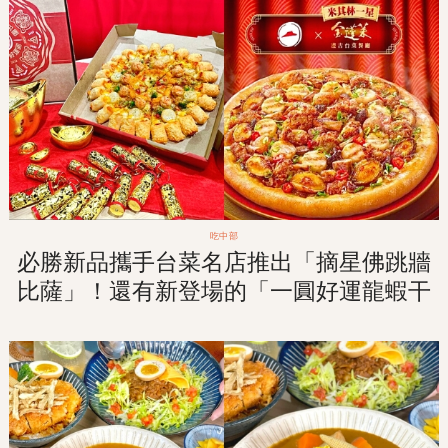
吃中部
必勝新品攜手台菜名店推出「摘星佛跳牆
比薩」！還有新登場的「一圓好運龍蝦干
貝比薩」！