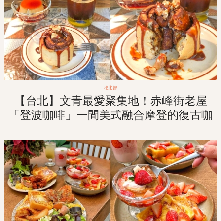
吃北部
【台北】文青最愛聚集地！赤峰街老屋
「登波咖啡」一間美式融合摩登的復古咖
啡廳！！