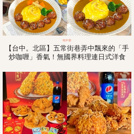
吃中部
【台中。北區】五常街巷弄中飄來的「手
炒咖喱」香氣！無國界料理連日式洋食
「沖繩塔可飯」也吃的到！