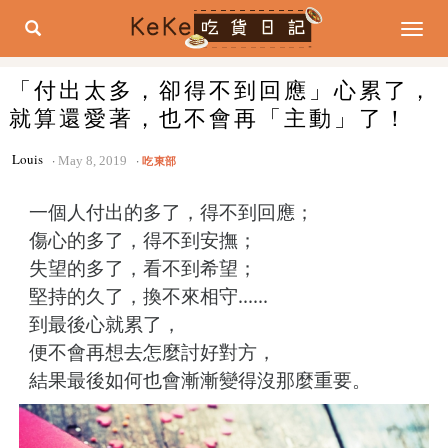
Togg
navig
「付出太多，卻得不到回應」心累了，
就算還愛著，也不會再「主動」了！
Louis
May 8, 2019
吃東部
一個人付出的多了，得不到回應；
傷心的多了，得不到安撫；
失望的多了，看不到希望；
堅持的久了，換不來相守......
到最後心就累了，
便不會再想去怎麼討好對方，
結果最後如何也會漸漸變得沒那麼重要。