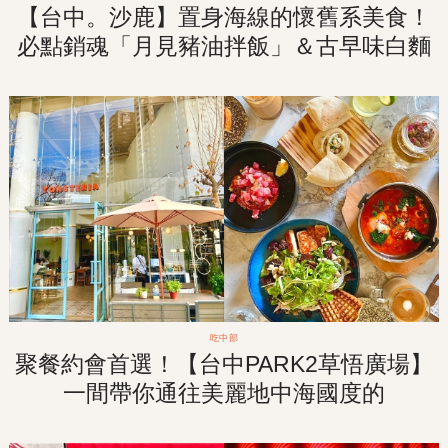
【台中。沙鹿】置身海線的懷舊系美食！
必點銷魂「月見豬油拌飯」＆古早味白麵
條「拉仔麵」
吃中部
聚餐約會首選！【台中PARK2草悟廣場】
一間帶你通往美麗地中海國度的
「TOASTERiA CAFE 吐司利亞」！