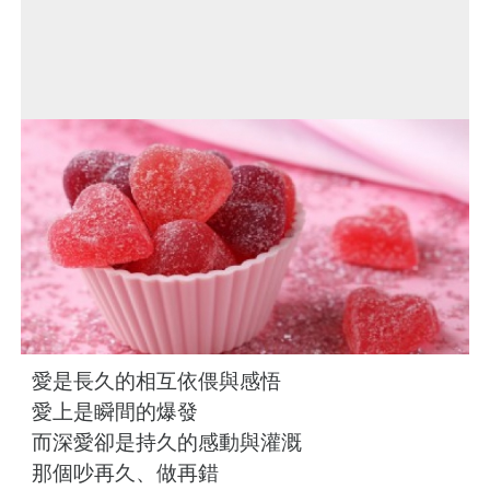
愛是長久的相互依偎與感悟
愛上是瞬間的爆發
而深愛卻是持久的感動與灌溉
那個吵再久、做再錯