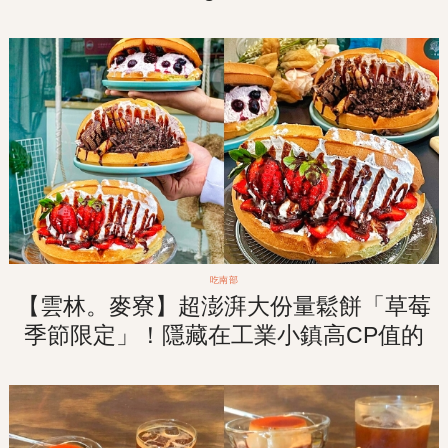
三千則！隊伍排再長也要吃到！
吃南部
【雲林。麥寮】超澎湃大份量鬆餅「草莓
季節限定」！隱藏在工業小鎮高CP值的
療癒系甜點店！