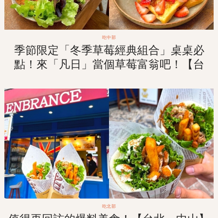
吃中部
季節限定「冬季草莓經典組合」桌桌必
點！來「凡日」當個草莓富翁吧！【台
中。西區】鄰近審計新村的白屋老宅！
吃北部