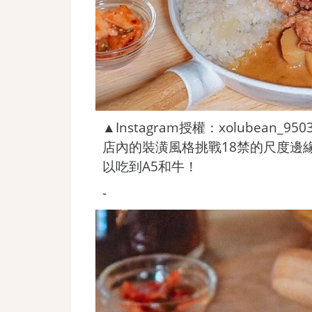
▲Instagram授權：xolubean_950
店內的裝潢風格挑戰18禁的尺度邊
以吃到A5和牛！
-