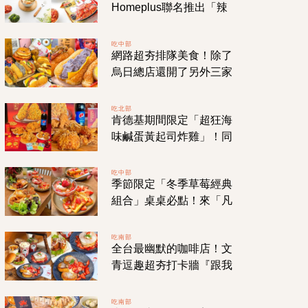
Homeplus聯名推出「辣
洋釀炸雞乾拌麵」，麵條
香辣Ｑ彈讓人欲罷不能一
吃中部
網路超夯排隊美食！除了
口接一口！
烏日總店還開了另外三家
分店的「茶奶奶手作點
心」多種口味擄獲你心！
吃北部
肯德基期間限定「超狂海
味鹹蛋黃起司炸雞」！同
步推出《寶可夢傳說》特
典卡牌＆超限量紅包袋只
吃中部
季節限定「冬季草莓經典
送不賣！１／１１限量開
組合」桌桌必點！來「凡
賣！
日」當個草莓富翁吧！
【台中。西區】鄰近審計
吃南部
全台最幽默的咖啡店！文
新村的白屋老宅！
青逗趣超夯打卡牆『跟我
那個那個，好嗎？』你今
天去「那個那個咖啡」了
吃南部