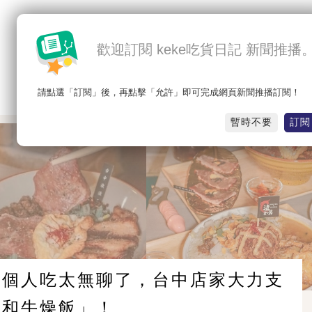
歡迎訂閱 keke吃貨日記 新聞推播
請點選「訂閱」後，再點擊「允許」即可完成網頁新聞推播訂閱！
最新
熱門
吃北部
吃中部
吃南部
吃東部
暫時不要
訂閱
一個人吃太無聊了，台中店家大力支
「和牛燥飯」！