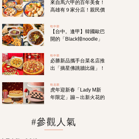
來自馬六甲的百年美食！
沒？
高雄有９家分店！親民價
格就能吃到飄南洋風味的
「虎爺雞飯」
吃中部
【台中。逢甲】韓國歐巴
開的「Black韓noodle」
炸醬麵&炒碼麵專賣店！
連韓國人吃過都想念的家
吃中部
必勝新品攜手台菜名店推
鄉味！
出「摘星佛跳牆比薩」！
還有新登場的「一圓好運
龍蝦干貝比薩」！
吃北部
虎年迎新春「Lady M新
年限定」蹦～出新火花的
「爆米花千層蛋糕」！草
莓甜點盛宴1月回歸販
#參觀人氣
售！