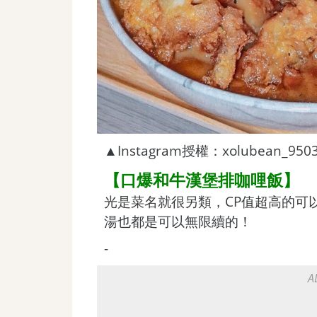
▲Instagram授權：xolubean_950
【口爆和牛漢堡排咖哩飯】
光是菜名就很另類，CP值超高的可
湯也都是可以無限續的！
-