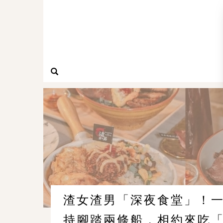
渣女渣男「深夜食堂」！
持腳踏兩條船，相約來吃