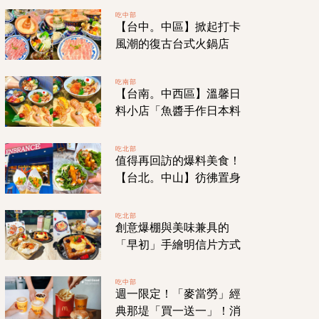
味白麵條「拉仔麵」
吃中部
【台中。中區】掀起打卡
風潮的復古台式火鍋店
「芳華火鍋公司」！使用
進口超美「景泰藍銅
吃南部
【台南。中西區】溫馨日
鍋」！
料小店「魚醬手作日本料
理」餐點美味藏不住老闆
的好手藝！!
吃北部
值得再回訪的爆料美食！
【台北。中山】彷彿置身
英國街道的「英布蕾」主
打飽足系英式捲餅！
吃北部
創意爆棚與美味兼具的
「早初」手繪明信片方式
點餐！如同寶藏一樣的森
林系咖啡廳早午餐！
吃中部
週一限定！「麥當勞」經
典那堤「買一送一」！消