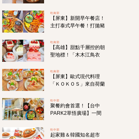
費滿99元（含）即送蛋
捲冰淇淋！
吃南部
【屏東】新開早午餐店！
主打泰式早午餐！打拋豬
餐點沒有加會被判死罪的
番茄！來吃「飽嗝」不會
吃南部
【高雄】甜點千層控的朝
受罪喔！
聖地標！「木木江鳥衣
古」從網購發跡到實體店
面的美味手作千層！
吃南部
【屏東】歐式現代料理
「ＫＯＫＯＳ」來自荷蘭
超帥主廚！開放式廚房如
置身歐洲餐館！一週只營
吃中部
聚餐約會首選！【台中
業四天！
PARK2草悟廣場】一間
帶你通往美麗地中海國度
的「TOASTERiA CAFE
吃中部
起家雞＆韓國知名超市
吐司利亞」！