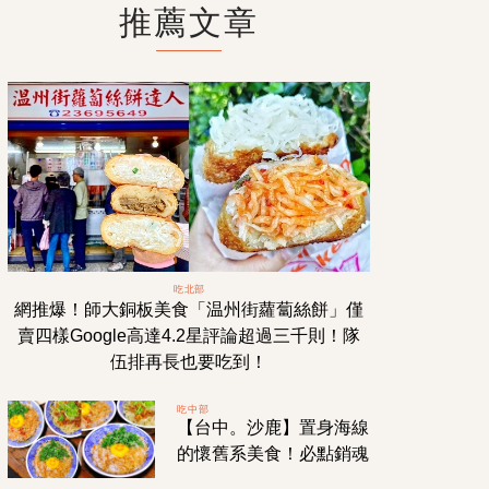
推薦文章
吃北部
網推爆！師大銅板美食「温州街蘿蔔絲餅」僅
賣四樣Google高達4.2星評論超過三千則！隊
伍排再長也要吃到！
吃中部
【台中。沙鹿】置身海線
的懷舊系美食！必點銷魂
「月見豬油拌飯」＆古早