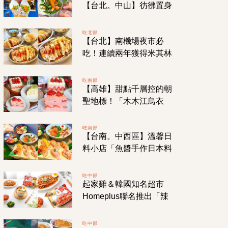
【台北。中山】彷彿置身
英國街道的「英布蕾」主
打飽足系英式捲餅！
吃北部
【台北】南機場夜市必
吃！連續兩年獲得米其林
「必比登推薦」！皮Q肉
嫰份量超值的「山內雞
吃南部
【高雄】甜點千層控的朝
肉」！
聖地標！「木木江鳥衣
古」從網購發跡到實體店
面的美味手作千層！
吃南部
【台南。中西區】溫馨日
料小店「魚醬手作日本料
理」餐點美味藏不住老闆
的好手藝！!
吃中部
起家雞＆韓國知名超市
Homeplus聯名推出「辣
洋釀炸雞乾拌麵」，麵條
香辣Ｑ彈讓人欲罷不能一
吃中部