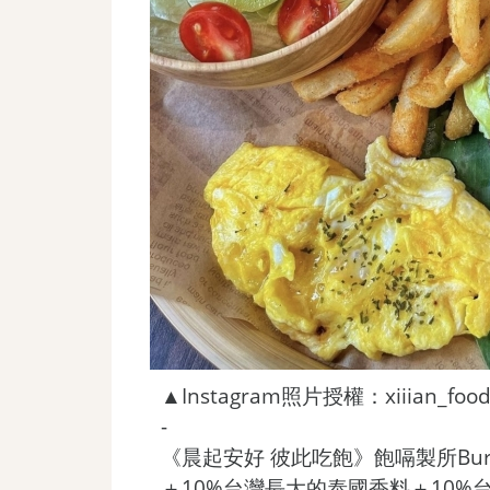
▲Instagram照片授權：xiiian_food
-
《晨起安好 彼此吃飽》飽嗝製所Burp
＋10%台灣長大的泰國香料＋10%