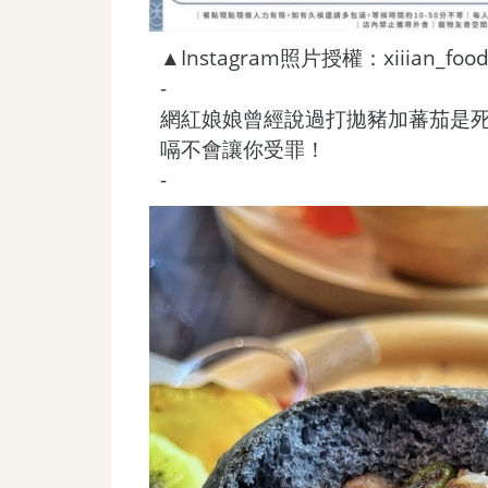
▲Instagram照片授權：xiiian_food
-
網紅娘娘曾經說過打拋豬加蕃茄是
嗝不會讓你受罪！
-