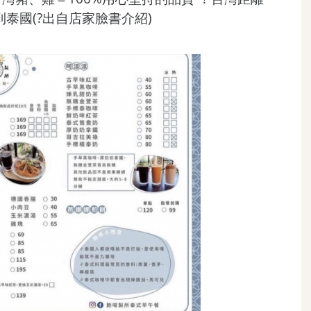
到泰國(?出自店家臉書介紹)