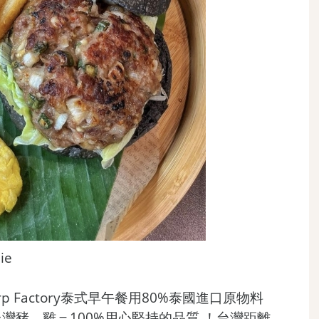
ie
 Factory泰式早午餐用80%泰國進口原物料
台灣豬、雞＝100%用心堅持的品質 ！台灣距離