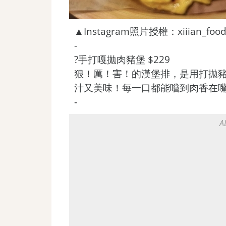
▲Instagram照片授權：xiiian_food
-
?手打嘎拋肉豬堡 $229
狠！厲！害！的漢堡排，是用打拋
汁又美味！每一口都能嚐到肉香在
-