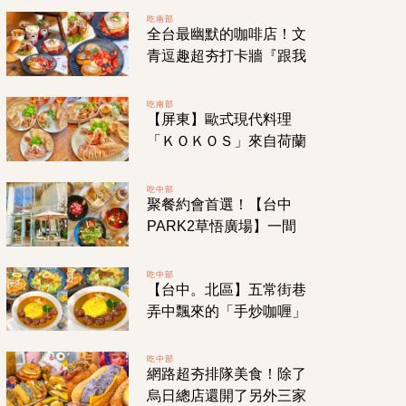
CP值超高的雙人套餐！
吃南部
全台最幽默的咖啡店！文
青逗趣超夯打卡牆『跟我
那個那個，好嗎？』你今
天去「那個那個咖啡」了
吃南部
【屏東】歐式現代料理
沒？
「ＫＯＫＯＳ」來自荷蘭
超帥主廚！開放式廚房如
置身歐洲餐館！一週只營
吃中部
聚餐約會首選！【台中
業四天！
PARK2草悟廣場】一間
帶你通往美麗地中海國度
的「TOASTERiA CAFE
吃中部
【台中。北區】五常街巷
吐司利亞」！
弄中飄來的「手炒咖喱」
香氣！無國界料理連日式
洋食「沖繩塔可飯」也吃
吃中部
網路超夯排隊美食！除了
的到！
烏日總店還開了另外三家