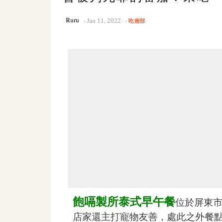
Ruru
Jan 11, 2022
吃南部
飽嗝製所泰式早午餐
位於屏東
店家還主打寵物友善，處此之外餐