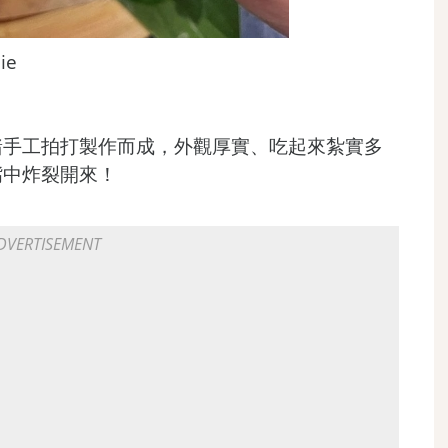
ie
豬手工拍打製作而成，外觀厚實、吃起來紮實多
嘴中炸裂開來！