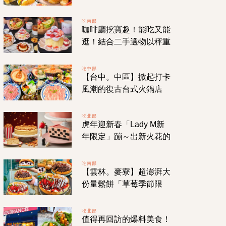
分店的「茶奶奶手作點
心」多種口味擄獲你心！
吃南部
咖啡廳挖寶趣！能吃又能
逛！結合二手選物以秤重
結帳的特色咖啡廳「秤
秤」就在【台南。安平】
吃中部
【台中。中區】掀起打卡
巷弄中！
風潮的復古台式火鍋店
「芳華火鍋公司」！使用
進口超美「景泰藍銅
吃北部
虎年迎新春「Lady M新
鍋」！
年限定」蹦～出新火花的
「爆米花千層蛋糕」！草
莓甜點盛宴1月回歸販
吃南部
【雲林。麥寮】超澎湃大
售！
份量鬆餅「草莓季節限
定」！隱藏在工業小鎮高
CP值的療癒系甜點店！
吃北部
值得再回訪的爆料美食！