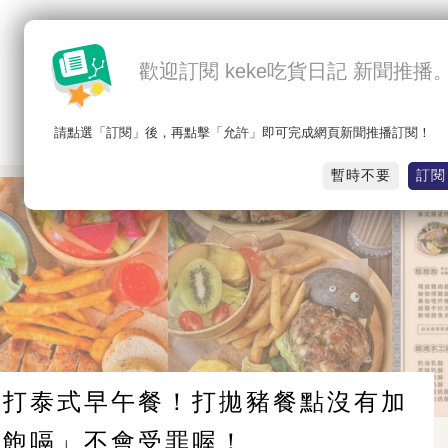
歡迎訂閱 keke吃貨日記 新聞推播
請點選「訂閱」後，再點擊「允許」即可完成網頁新聞推播訂閱！
最新
熱門
吃北部
吃中部
吃南部
吃東部
暫時不要
訂閱
主打泰式早午餐！打拋豬餐點沒有加
「飽嗝」不會受罪喔！