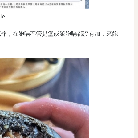
ie
死罪，在飽嗝不管是堡或飯飽嗝都沒有加，來飽