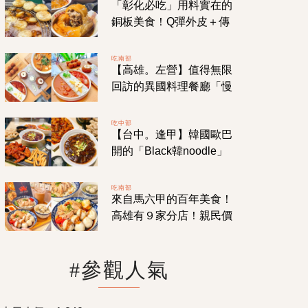
「彰化必吃」用料實在的
口接一口！
銅板美食！Q彈外皮＋傳
統肉餡！那些年我們一起
吃的「阿璋肉圓」！
吃南部
【高雄。左營】值得無限
回訪的異國料理餐廳「慢
牛」！主打牛肉創意料
理！各國風味應有盡有！
吃中部
【台中。逢甲】韓國歐巴
開的「Black韓noodle」
炸醬麵&炒碼麵專賣店！
連韓國人吃過都想念的家
吃南部
來自馬六甲的百年美食！
鄉味！
高雄有９家分店！親民價
格就能吃到飄南洋風味的
「虎爺雞飯」
#參觀人氣