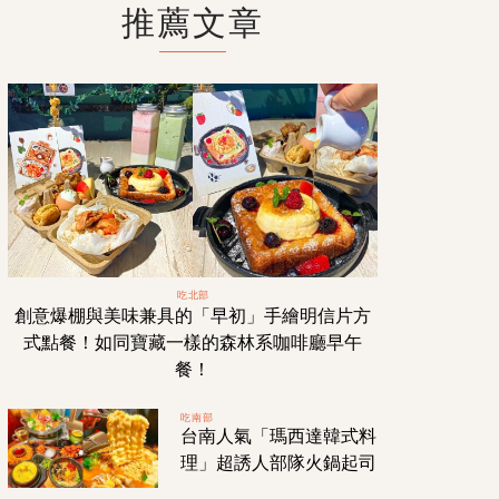
推薦文章
吃北部
創意爆棚與美味兼具的「早初」手繪明信片方
式點餐！如同寶藏一樣的森林系咖啡廳早午
餐！
吃南部
台南人氣「瑪西達韓式料
理」超誘人部隊火鍋起司
拉麵！小菜無限量供應！