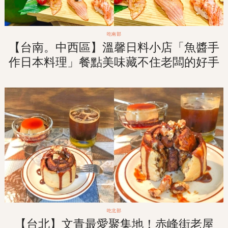
吃南部
【台南。中西區】溫馨日料小店「魚醬手
作日本料理」餐點美味藏不住老闆的好手
藝！!
吃北部
【台北】文青最愛聚集地！赤峰街老屋