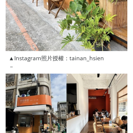
▲Instagram照片授權：tainan_hsien
－