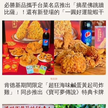
必勝新品攜手台菜名店推出「摘星佛跳牆
比薩」！還有新登場的「一圓好運龍蝦干
貝比薩」！
吃北部
肯德基期間限定「超狂海味鹹蛋黃起司炸
雞」！同步推出《寶可夢傳說》特典卡牌
＆超限量紅包袋只送不賣！１／１１限量
開賣！