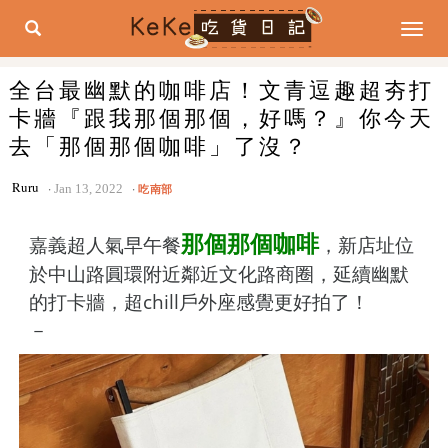
Togg
navig
全台最幽默的咖啡店！文青逗趣超夯打
卡牆『跟我那個那個，好嗎？』你今天
去「那個那個咖啡」了沒？
Ruru
Jan 13, 2022
吃南部
那個那個咖啡
嘉義超人氣早午餐
，新店址位
於中山路圓環附近鄰近文化路商圈，延續幽默
的打卡牆，超chill戶外座感覺更好拍了！
－