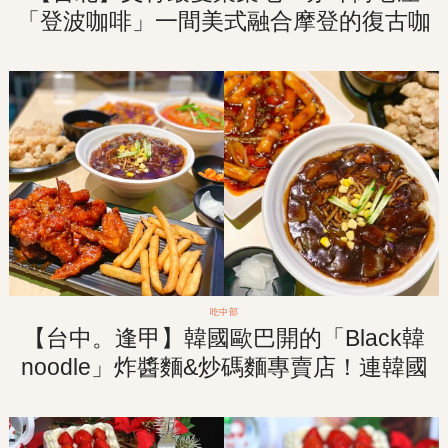
「登波咖啡」一間美式融合摩登的復古咖
啡廳！！
吃中部
【台中。逢甲】韓國歐巴開的「Black韓
noodle」炸醬麵&炒碼麵專賣店！連韓國
人吃過都想念的家鄉味！