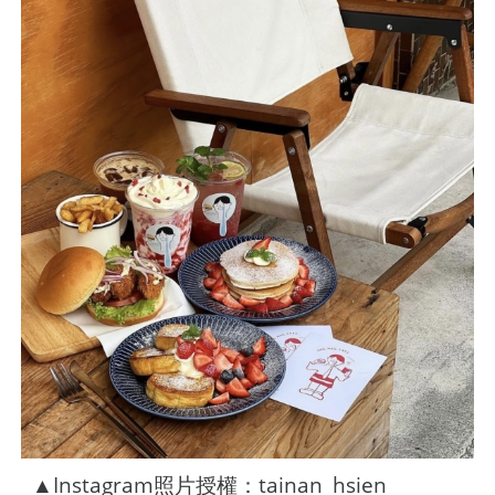
▲Instagram照片授權：tainan_hsien