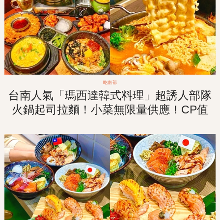
吃南部
台南人氣「瑪西達韓式料理」超誘人部隊
火鍋起司拉麵！小菜無限量供應！CP值
超高的雙人套餐！