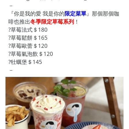
－
『你是我的愛 我是你的
限定菜單
』那個那個咖
啡也推出
冬季限定草莓系列
！
?草莓法式＄180
?草莓鬆餅＄165
?草莓歐蕾＄120
?草莓氣泡飲＄120
?牡蠣堡＄145
－