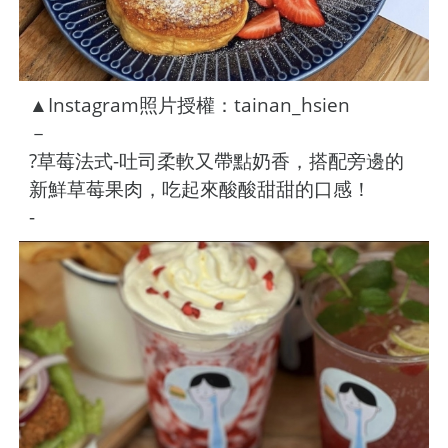
▲Instagram照片授權：tainan_hsien
－
?草莓法式-吐司柔軟又帶點奶香，搭配旁邊的
新鮮草莓果肉，吃起來酸酸甜甜的口感！
-