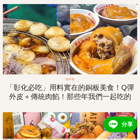
吃中部
「彰化必吃」用料實在的銅板美食！Q彈
外皮＋傳統肉餡！那些年我們一起吃的
「阿璋肉圓」！
分享