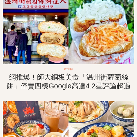
吃北部
網推爆！師大銅板美食「温州街蘿蔔絲
餅」僅賣四樣Google高達4.2星評論超過
三千則！隊伍排再長也要吃到！