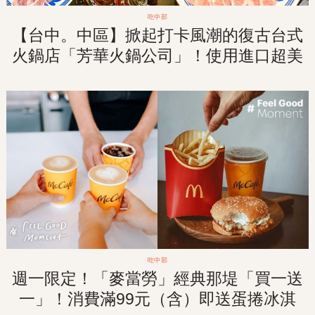
吃中部
【台中。中區】掀起打卡風潮的復古台式
火鍋店「芳華火鍋公司」！使用進口超美
「景泰藍銅鍋」！
吃中部
週一限定！「麥當勞」經典那堤「買一送
一」！消費滿99元（含）即送蛋捲冰淇