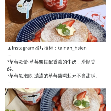
▲Instagram照片授權：tainan_hsien
－
?草莓歐蕾-草莓醬搭配香濃的牛奶，滑順香
醇。
?草莓氣泡飲-濃濃的草莓醬喝起來不會甜膩。
－