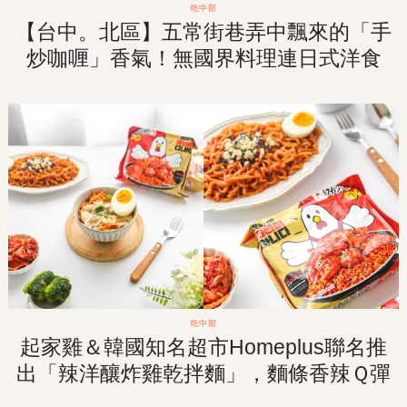
吃中部
【台中。北區】五常街巷弄中飄來的「手
炒咖喱」香氣！無國界料理連日式洋食
「沖繩塔可飯」也吃的到！
吃中部
起家雞＆韓國知名超市Homeplus聯名推
出「辣洋釀炸雞乾拌麵」，麵條香辣Ｑ彈
讓人欲罷不能一口接一口！