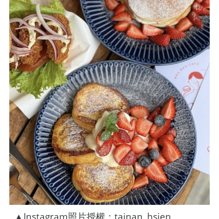
▲Instagram照片授權：tainan_hsien