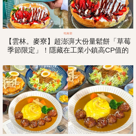
吃南部
【雲林。麥寮】超澎湃大份量鬆餅「草莓
季節限定」！隱藏在工業小鎮高CP值的
療癒系甜點店！