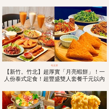
淋！
吃北部
【新竹。竹北】超厚實「月亮蝦餅」！一
人份泰式定食！超豐盛雙人套餐千元以內
解決！