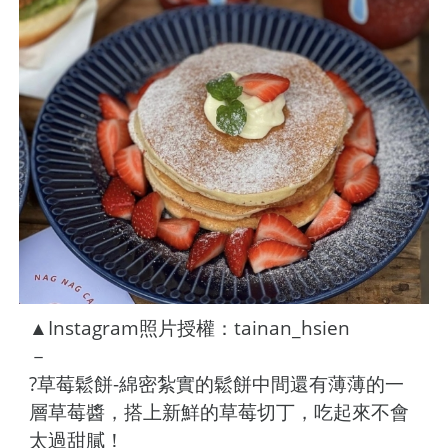
▲Instagram照片授權：tainan_hsien
－
?草莓鬆餅-綿密紮實的鬆餅中間還有薄薄的一
層草莓醬，搭上新鮮的草莓切丁，吃起來不會
太過甜膩！