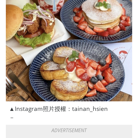
▲Instagram照片授權：tainan_hsien
－