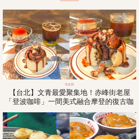
吃北部
【台北】文青最愛聚集地！赤峰街老屋
「登波咖啡」一間美式融合摩登的復古咖
啡廳！！