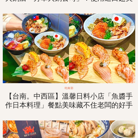
「景泰藍銅鍋」！
吃南部
【台南。中西區】溫馨日料小店「魚醬手
作日本料理」餐點美味藏不住老闆的好手
藝！!