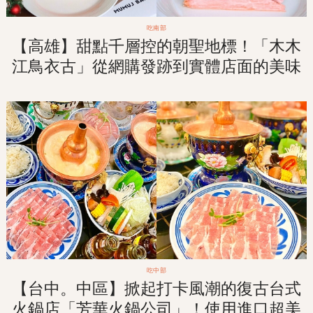
吃南部
【高雄】甜點千層控的朝聖地標！「木木
江鳥衣古」從網購發跡到實體店面的美味
手作千層！
吃中部
【台中。中區】掀起打卡風潮的復古台式
火鍋店「芳華火鍋公司」！使用進口超美