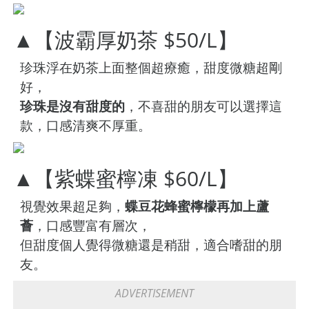
▲【波霸厚奶茶 $50/L】
珍珠浮在奶茶上面整個超療癒，甜度微糖超剛
好，
珍珠是沒有甜度的
，不喜甜的朋友可以選擇這
款，口感清爽不厚重。
▲【紫蝶蜜檸凍 $60/L】
視覺效果超足夠，
蝶豆花蜂蜜檸檬再加上蘆
薈
，口感豐富有層次，
但甜度個人覺得微糖還是稍甜，適合嗜甜的朋
友。