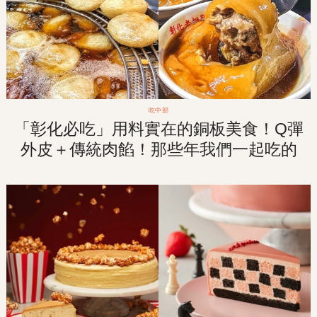
吃中部
「彰化必吃」用料實在的銅板美食！Q彈
外皮＋傳統肉餡！那些年我們一起吃的
「阿璋肉圓」！