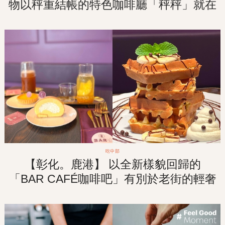
物以秤重結帳的特色咖啡廳「秤秤」就在
【台南。安平】巷弄中！
吃中部
【彰化。鹿港】 以全新樣貌回歸的
「BAR CAFÉ咖啡吧」有別於老街的輕奢
華格調咖啡廳！走訪老街之餘來杯悠閒的
午茶食光！