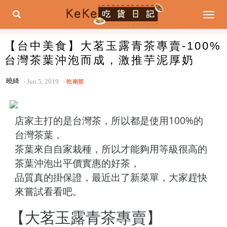
Togg
navig
【台中美食】大茗玉露青茶專賣-100%
台灣茶葉沖泡而成，激推芋泥厚奶
曉綺
Jun 5, 2019
吃南部
店家主打的是台灣茶，所以都是使用100%的
台灣茶葉，
茶葉來自自家栽種，所以才能夠用等級很高的
茶葉沖泡出平價實惠的好茶，
品質真的掛保證，最近出了新菜單，大家趕快
來嘗試看看吧。
【大茗玉露青茶專賣】