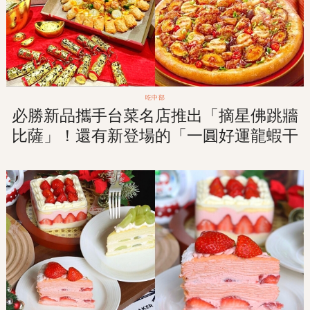
吃中部
必勝新品攜手台菜名店推出「摘星佛跳牆
比薩」！還有新登場的「一圓好運龍蝦干
貝比薩」！