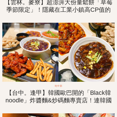
【雲林。麥寮】超澎湃大份量鬆餅「草莓
季節限定」！隱藏在工業小鎮高CP值的
療癒系甜點店！
吃中部
【台中。逢甲】韓國歐巴開的「Black韓
noodle」炸醬麵&炒碼麵專賣店！連韓國
人吃過都想念的家鄉味！