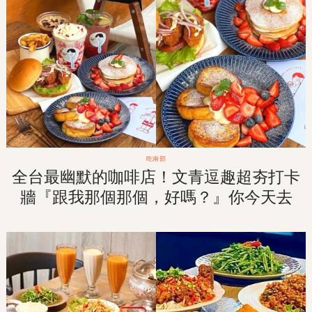
吃南部
全台最幽默的咖啡店！文青逗趣超夯打卡
牆『跟我那個那個，好嗎？』你今天去
「那個那個咖啡」了沒？