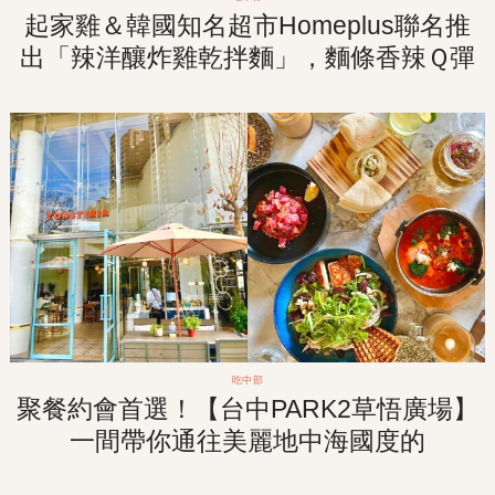
起家雞＆韓國知名超市Homeplus聯名推
出「辣洋釀炸雞乾拌麵」，麵條香辣Ｑ彈
讓人欲罷不能一口接一口！
吃中部
聚餐約會首選！【台中PARK2草悟廣場】
一間帶你通往美麗地中海國度的
「TOASTERiA CAFE 吐司利亞」！