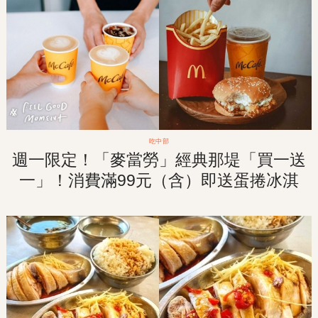
吃中部
週一限定！「麥當勞」經典那堤「買一送
一」！消費滿99元（含）即送蛋捲冰淇
淋！