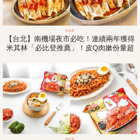
吃北部
【台北】南機場夜市必吃！連續兩年獲得
米其林「必比登推薦」！皮Q肉嫰份量超
值的「山內雞肉」！
吃中部