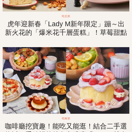
吃北部
虎年迎新春「Lady M新年限定」蹦～出
新火花的「爆米花千層蛋糕」！草莓甜點
盛宴1月回歸販售！
吃南部
咖啡廳挖寶趣！能吃又能逛！結合二手選