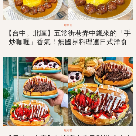
吃中部
【台中。北區】五常街巷弄中飄來的「手
炒咖喱」香氣！無國界料理連日式洋食
「沖繩塔可飯」也吃的到！
吃南部