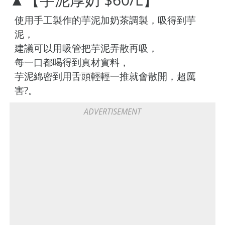
使用手工製作的芋泥加奶茶調製，吸得到芋
泥，
建議可以用吸管把芋泥弄散再吸，
每一口都喝得到真材實料，
芋泥綿密到用舌頭輕輕一推就會散開，超厲
害?。