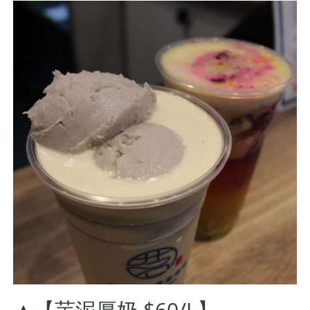
▲【芋泥厚奶 $60/L】