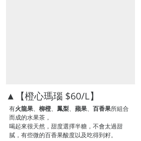
▲【橙心瑪瑙 $60/L】
有
火龍果
、
柳橙
、
鳳梨
、
蘋果
、
百香果
所組合
而成的水果茶，
喝起來很天然，甜度選擇半糖，不會太過甜
膩，有些微的百香果酸度以及吃得到籽。