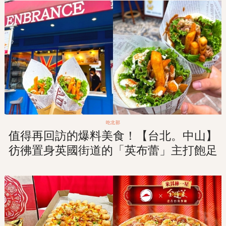
吃北部
值得再回訪的爆料美食！【台北。中山】
彷彿置身英國街道的「英布蕾」主打飽足
系英式捲餅！