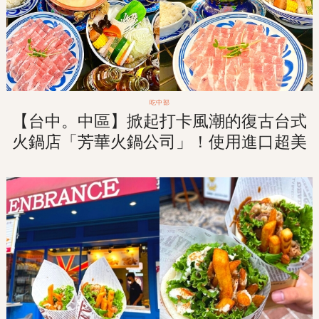
吃中部
【台中。中區】掀起打卡風潮的復古台式
火鍋店「芳華火鍋公司」！使用進口超美
「景泰藍銅鍋」！