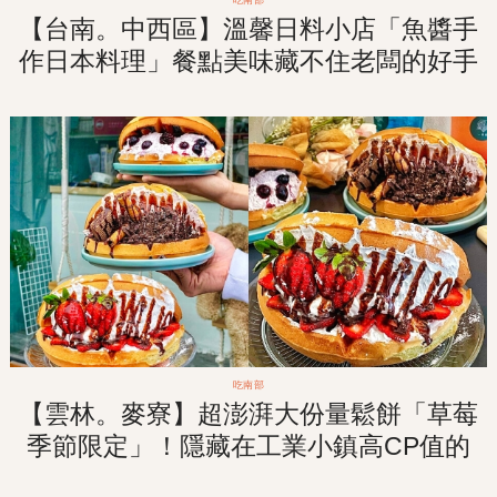
【台南。中西區】溫馨日料小店「魚醬手
作日本料理」餐點美味藏不住老闆的好手
藝！!
吃南部
【雲林。麥寮】超澎湃大份量鬆餅「草莓
季節限定」！隱藏在工業小鎮高CP值的
療癒系甜點店！