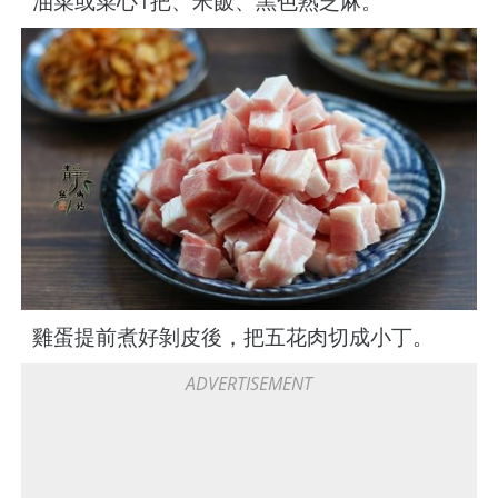
油菜或菜心1把、米飯、黑色熟芝麻。
雞蛋提前煮好剝皮後，把五花肉切成小丁。