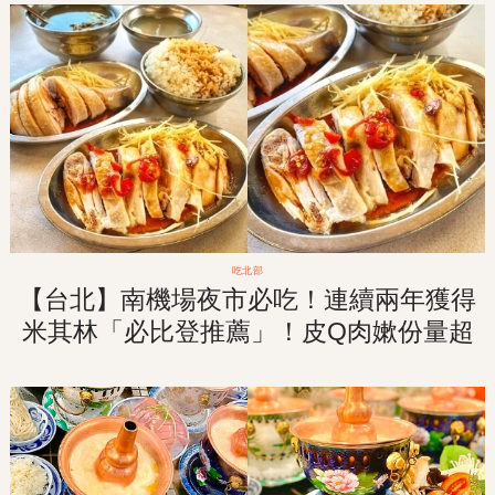
吃北部
【台北】南機場夜市必吃！連續兩年獲得
米其林「必比登推薦」！皮Q肉嫰份量超
值的「山內雞肉」！