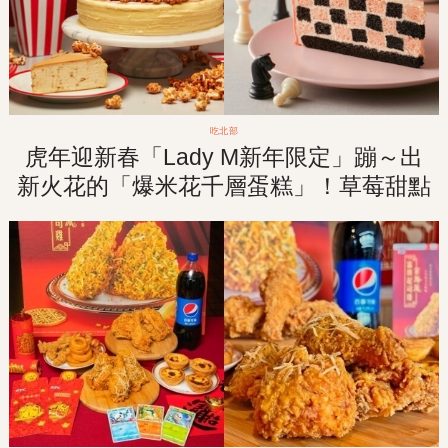
吃北部
虎年迎新春「Lady M新年限定」蹦～出
新火花的「爆米花千層蛋糕」！草莓甜點
盛宴1月回歸販售！