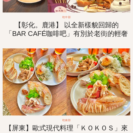
吃中部
【彰化。鹿港】 以全新樣貌回歸的
「BAR CAFÉ咖啡吧」有別於老街的輕奢
華格調咖啡廳！走訪老街之餘來杯悠閒的
午茶食光！
吃南部
【屏東】歐式現代料理「ＫＯＫＯＳ」來