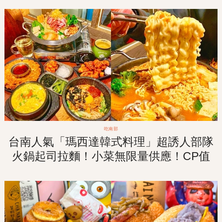
吃南部
台南人氣「瑪西達韓式料理」超誘人部隊
火鍋起司拉麵！小菜無限量供應！CP值
超高的雙人套餐！