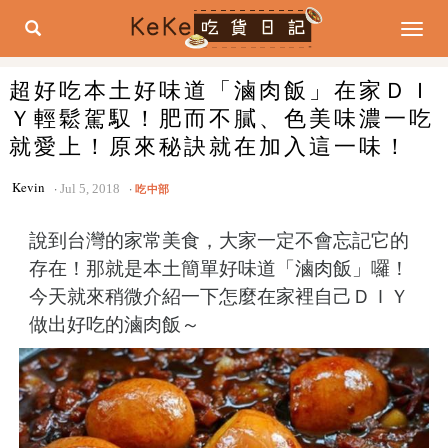
Togg
navig
超好吃本土好味道「滷肉飯」在家ＤＩ
Ｙ輕鬆駕馭！肥而不膩、色美味濃一吃
就愛上！原來秘訣就在加入這一味！
Kevin
Jul 5, 2018
吃中部
說到台灣的家常美食，大家一定不會忘記它的
存在！那就是本土簡單好味道「滷肉飯」囉！
今天就來稍微介紹一下怎麼在家裡自己ＤＩＹ
做出好吃的滷肉飯～