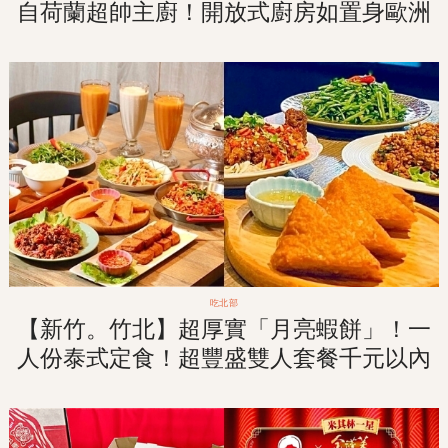
自荷蘭超帥主廚！開放式廚房如置身歐洲
餐館！一週只營業四天！
吃北部
【新竹。竹北】超厚實「月亮蝦餅」！一
人份泰式定食！超豐盛雙人套餐千元以內
解決！