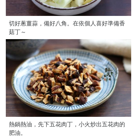
切好蔥薑蒜，備好八角。在依個人喜好準備香
菇丁～
熱鍋熱油，先下五花肉丁，小火炒出五花肉的
肥油。