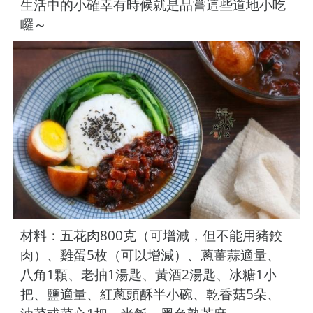
生活中的小確幸有時候就是品嘗這些道地小吃
囉～
材料：五花肉800克（可增減，但不能用豬鉸
肉）、雞蛋5枚（可以增減）、蔥薑蒜適量、
八角1顆、老抽1湯匙、黃酒2湯匙、冰糖1小
把、鹽適量、紅蔥頭酥半小碗、乾香菇5朵、