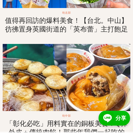
吃北部
值得再回訪的爆料美食！【台北。中山】
彷彿置身英國街道的「英布蕾」主打飽足
系英式捲餅！
吃中部
分享
「彰化必吃」用料實在的銅板美食！Q彈
外皮＋傳統肉餡！那些年我們一起吃的