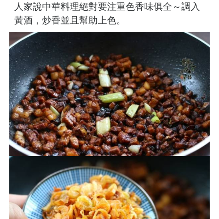
人家說中華料理絕對要注重色香味俱全～調入
黃酒，炒香並且幫助上色。