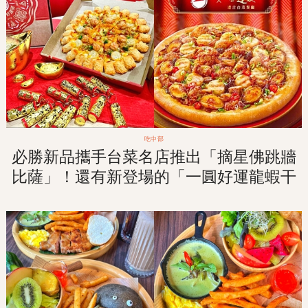
吃中部
必勝新品攜手台菜名店推出「摘星佛跳牆
比薩」！還有新登場的「一圓好運龍蝦干
貝比薩」！