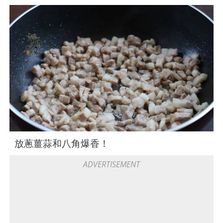
放蔥薑蒜和八角爆香！