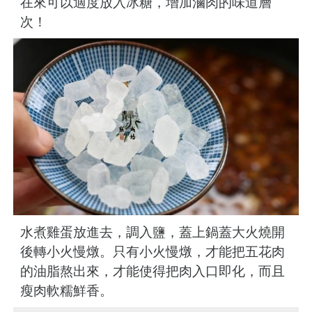
在來可以適度放入冰糖，增加滷肉的味道層
次！
水煮雞蛋放進去，調入鹽，蓋上鍋蓋大火燒開
後轉小火慢燉。只有小火慢燉，才能把五花肉
的油脂熬出來，才能使得把肉入口即化，而且
瘦肉軟糯鮮香。