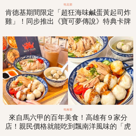
吃北部
肯德基期間限定「超狂海味鹹蛋黃起司炸
雞」！同步推出《寶可夢傳說》特典卡牌
＆超限量紅包袋只送不賣！１／１１限量
開賣！
吃南部
來自馬六甲的百年美食！高雄有９家分
店！親民價格就能吃到飄南洋風味的「虎
爺雞飯」