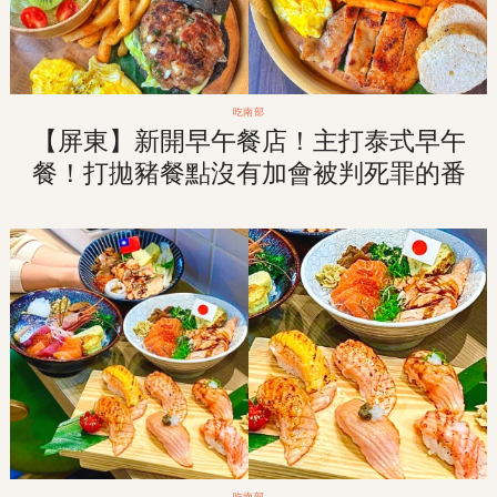
吃南部
【屏東】新開早午餐店！主打泰式早午
餐！打拋豬餐點沒有加會被判死罪的番
茄！來吃「飽嗝」不會受罪喔！
吃南部