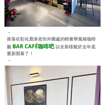
－
座落在彰化鹿港老街外圍處的輕奢華風格咖啡
BAR CAFÉ咖啡吧
廳
以全新樣貌於去年底
重新開幕了！
－