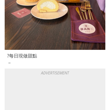
?每日現做甜點
－