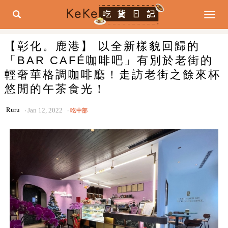
Togg
navig
【彰化。鹿港】 以全新樣貌回歸的
「BAR CAFÉ咖啡吧」有別於老街的
輕奢華格調咖啡廳！走訪老街之餘來杯
悠閒的午茶食光！
Ruru
Jan 12, 2022
吃中部