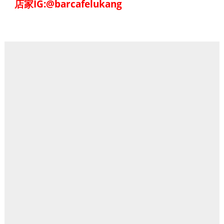
店家IG:@barcafelukang