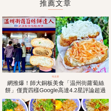
推薦文章
吃北部
網推爆！師大銅板美食「温州街蘿蔔絲
餅」僅賣四樣Google高達4.2星評論超過
三千則！隊伍排再長也要吃到！