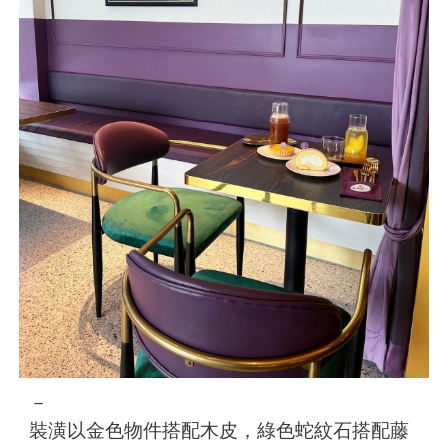
－
裝潢以金色物件搭配木皮，綠色蛇紋石搭配藤