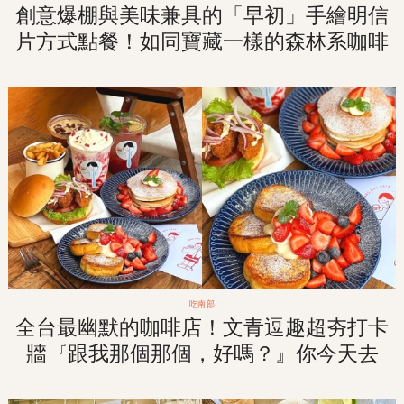
創意爆棚與美味兼具的「早初」手繪明信
片方式點餐！如同寶藏一樣的森林系咖啡
廳早午餐！
吃南部
全台最幽默的咖啡店！文青逗趣超夯打卡
牆『跟我那個那個，好嗎？』你今天去
「那個那個咖啡」了沒？