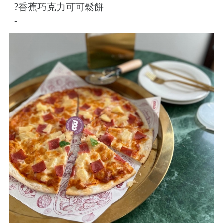
?香蕉巧克力可可鬆餅
-