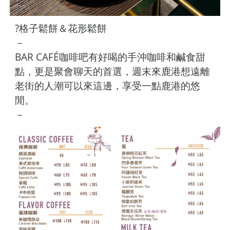
?格子鬆餅＆花形鬆餅
－
BAR CAFÉ咖啡吧有好喝的手沖咖啡和鹹食甜
點，更是聚會聊天的首選，週末來鹿港想遠離
老街的人潮可以來這邊，享受一點鹿港的悠
閒。
－