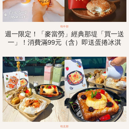
吃中部
週一限定！「麥當勞」經典那堤「買一送
一」！消費滿99元（含）即送蛋捲冰淇
淋！
吃北部