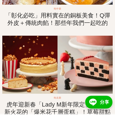
吃中部
「彰化必吃」用料實在的銅板美食！Q彈
外皮＋傳統肉餡！那些年我們一起吃的
「阿璋肉圓」！
吃北部
分享
虎年迎新春「Lady M新年限定」蹦～出
新火花的「爆米花千層蛋糕」！草莓甜點