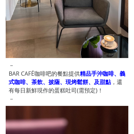
－
BAR CAFÉ咖啡吧的餐點提供
精品手沖咖啡、義
式咖啡、茶飲、披薩、現烤鬆餅、及甜點
，還
有每日新鮮現作的蛋糕吐司(需預定)！
－