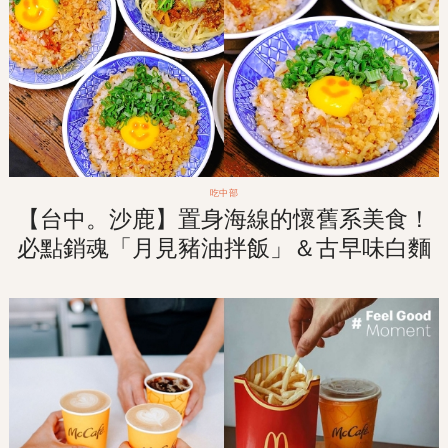
吃中部
【台中。沙鹿】置身海線的懷舊系美食！
必點銷魂「月見豬油拌飯」＆古早味白麵
條「拉仔麵」