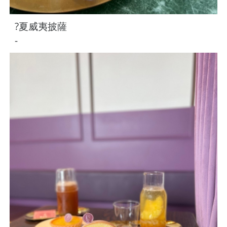
?夏威夷披薩
-