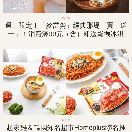
吃中部
週一限定！「麥當勞」經典那堤「買一送
一」！消費滿99元（含）即送蛋捲冰淇
淋！
吃中部
起家雞＆韓國知名超市Homeplus聯名推