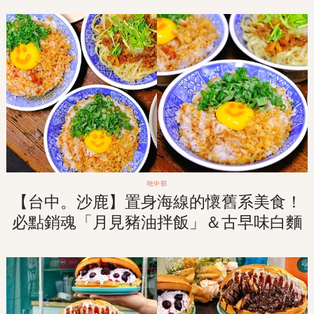
吃中部
【台中。沙鹿】置身海線的懷舊系美食！
必點銷魂「月見豬油拌飯」＆古早味白麵
條「拉仔麵」