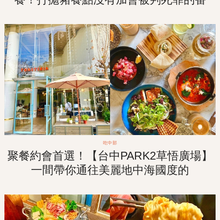
茄！來吃「飽嗝」不會受罪喔！
吃中部
聚餐約會首選！【台中PARK2草悟廣場】
一間帶你通往美麗地中海國度的
「TOASTERiA CAFE 吐司利亞」！