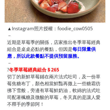
▲Instagram照片授權：foodie_cow0505
－
近期是草莓季的關係，店家推出冬季草莓經典
組合是桌桌必點的餐點，但因是
每日限量供
應，所以此款餐點不提供預留服務。
－
?
冬季草莓經典組合＄265
切丁的新鮮草莓鋪在兩片法式吐司，及一份草
莓焦糖布丁，顏色相當鮮豔再撒上一些糖霜彷
彿下雪般，旁邊有草莓鮮奶油，軟綿的法式吐
司配著楓糖及微酸的草莓，冬天真的是讓人愛
不釋手的季節阿！