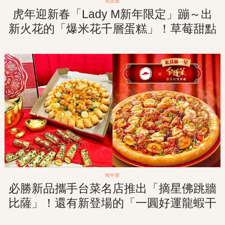
吃北部
虎年迎新春「Lady M新年限定」蹦～出
新火花的「爆米花千層蛋糕」！草莓甜點
盛宴1月回歸販售！
吃中部
必勝新品攜手台菜名店推出「摘星佛跳牆
比薩」！還有新登場的「一圓好運龍蝦干
貝比薩」！