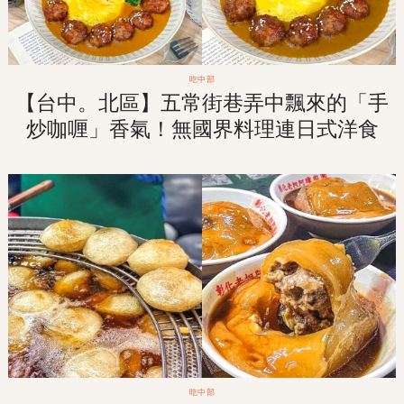
吃中部
【台中。北區】五常街巷弄中飄來的「手
炒咖喱」香氣！無國界料理連日式洋食
「沖繩塔可飯」也吃的到！
吃中部