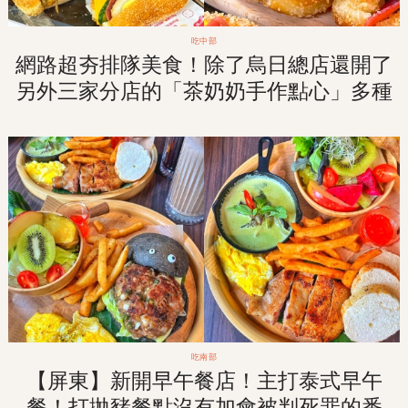
吃中部
網路超夯排隊美食！除了烏日總店還開了
另外三家分店的「茶奶奶手作點心」多種
口味擄獲你心！
吃南部
【屏東】新開早午餐店！主打泰式早午
餐！打拋豬餐點沒有加會被判死罪的番