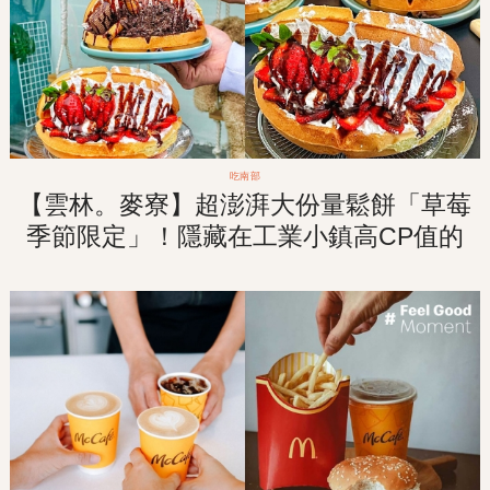
吃南部
【雲林。麥寮】超澎湃大份量鬆餅「草莓
季節限定」！隱藏在工業小鎮高CP值的
療癒系甜點店！