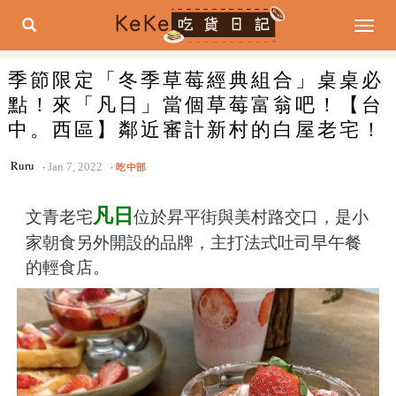
Togg
navig
季節限定「冬季草莓經典組合」桌桌必
點！來「凡日」當個草莓富翁吧！【台
中。西區】鄰近審計新村的白屋老宅！
Ruru
Jan 7, 2022
吃中部
凡日
文青老宅
位於昇平街與美村路交口，是小
家朝食另外開設的品牌，主打法式吐司早午餐
的輕食店。