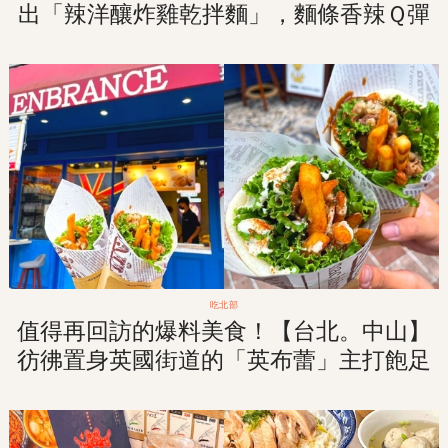
出「辣洋釀炸雞乾拌麵」，麵條香辣Ｑ彈
讓人欲罷不能一口接一口！
吃北部
值得再回訪的爆料美食！【台北。中山】
彷彿置身英國街道的「英布蕾」主打飽足
系英式捲餅！