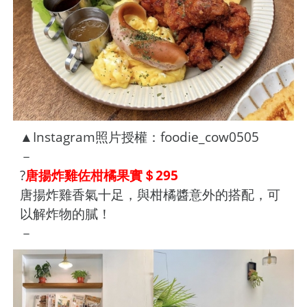
▲Instagram照片授權：foodie_cow0505
－
?
唐揚炸雞佐柑橘果實＄295
唐揚炸雞香氣十足，與柑橘醬意外的搭配，可
以解炸物的膩！
－