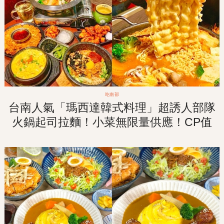
吃南部
台南人氣「瑪西達韓式料理」超誘人部隊
火鍋起司拉麵！小菜無限量供應！CP值
超高的雙人套餐！