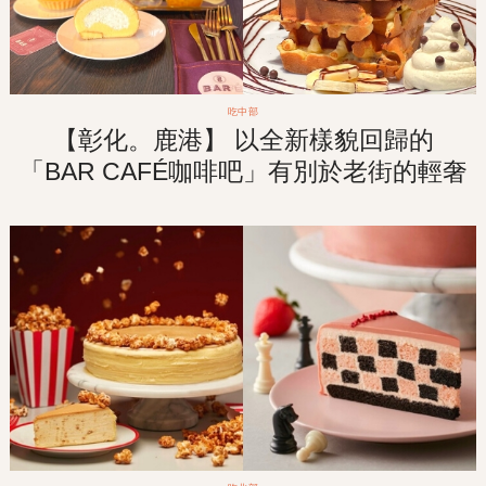
吃中部
【彰化。鹿港】 以全新樣貌回歸的
「BAR CAFÉ咖啡吧」有別於老街的輕奢
華格調咖啡廳！走訪老街之餘來杯悠閒的
午茶食光！