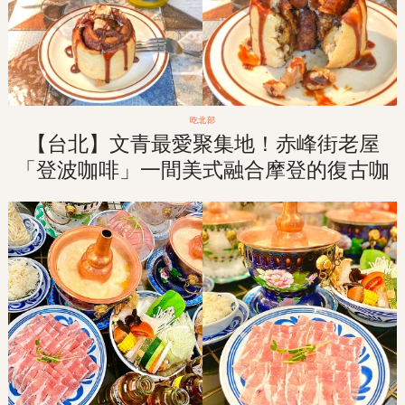
吃北部
【台北】文青最愛聚集地！赤峰街老屋
「登波咖啡」一間美式融合摩登的復古咖
啡廳！！