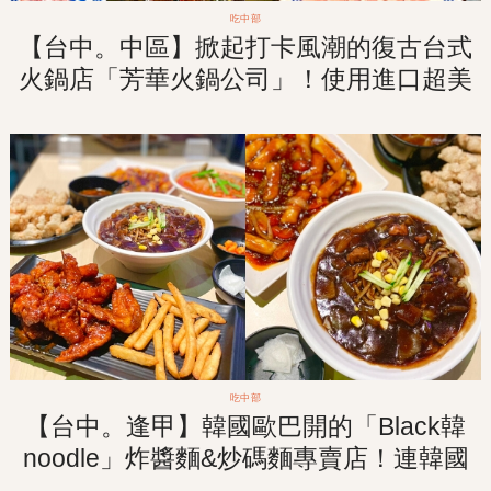
吃中部
【台中。中區】掀起打卡風潮的復古台式
火鍋店「芳華火鍋公司」！使用進口超美
「景泰藍銅鍋」！
吃中部
【台中。逢甲】韓國歐巴開的「Black韓
noodle」炸醬麵&炒碼麵專賣店！連韓國
人吃過都想念的家鄉味！