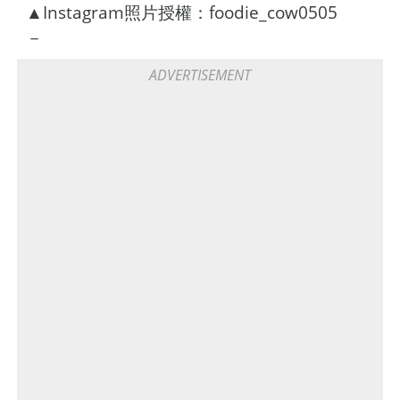
▲Instagram照片授權：foodie_cow0505
－