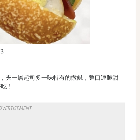
13
瓜，夾一層起司多一味特有的微鹹，整口連脆甜
好吃！