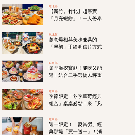
「虎爺雞飯」
吃北部
【新竹。竹北】超厚實
「月亮蝦餅」！一人份泰
式定食！超豐盛雙人套餐
千元以內解決！
吃北部
創意爆棚與美味兼具的
「早初」手繪明信片方式
點餐！如同寶藏一樣的森
林系咖啡廳早午餐！
吃南部
咖啡廳挖寶趣！能吃又能
逛！結合二手選物以秤重
結帳的特色咖啡廳「秤
秤」就在【台南。安平】
吃中部
季節限定「冬季草莓經典
巷弄中！
組合」桌桌必點！來「凡
日」當個草莓富翁吧！
【台中。西區】鄰近審計
吃中部
週一限定！「麥當勞」經
新村的白屋老宅！
典那堤「買一送一」！消