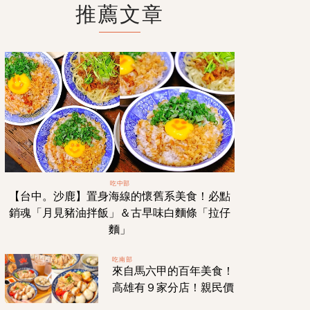
推薦文章
吃中部
【台中。沙鹿】置身海線的懷舊系美食！必點
銷魂「月見豬油拌飯」＆古早味白麵條「拉仔
麵」
吃南部
來自馬六甲的百年美食！
高雄有９家分店！親民價
格就能吃到飄南洋風味的