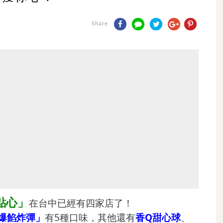
Share
點心」
在台中已經有四家店了！
爆餡炸彈」
有5種口味，其他還有
香Q甜心球
、