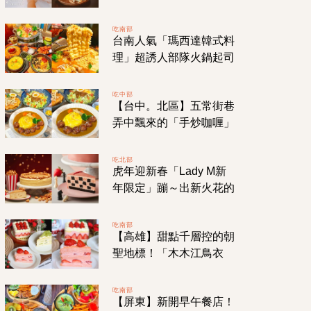
費滿99元（含）即送蛋
捲冰淇淋！
吃南部
台南人氣「瑪西達韓式料
理」超誘人部隊火鍋起司
拉麵！小菜無限量供應！
CP值超高的雙人套餐！
吃中部
【台中。北區】五常街巷
弄中飄來的「手炒咖喱」
香氣！無國界料理連日式
洋食「沖繩塔可飯」也吃
吃北部
虎年迎新春「Lady M新
的到！
年限定」蹦～出新火花的
「爆米花千層蛋糕」！草
莓甜點盛宴1月回歸販
吃南部
【高雄】甜點千層控的朝
售！
聖地標！「木木江鳥衣
古」從網購發跡到實體店
面的美味手作千層！
吃南部
【屏東】新開早午餐店！