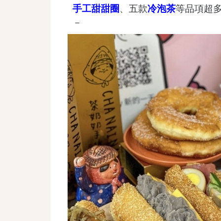
手工甜甜圈
、五款
冷泡茶
等品項超
－