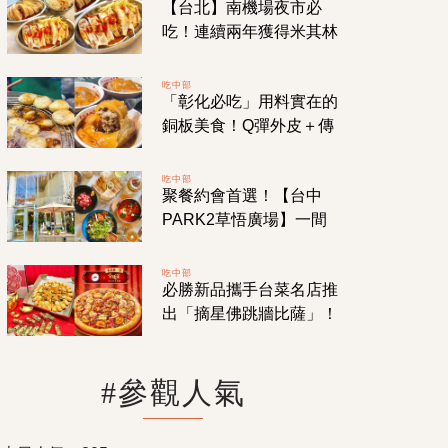
【台北】南機場夜市必
吃！連續兩年獲得米其林
「必比登推薦」！皮Q肉
嫰份量超值的「山內雞
吃中部
「彰化必吃」用料實在的
肉」！
銅板美食！Q彈外皮＋傳
統肉餡！那些年我們一起
吃的「阿璋肉圓」！
吃中部
聚餐約會首選！【台中
PARK2草悟廣場】一間
帶你通往美麗地中海國度
的「TOASTERiA CAFE
吃中部
必勝新品攜手台菜名店推
吐司利亞」！
出「摘星佛跳牆比薩」！
還有新登場的「一圓好運
龍蝦干貝比薩」！
#參觀人氣