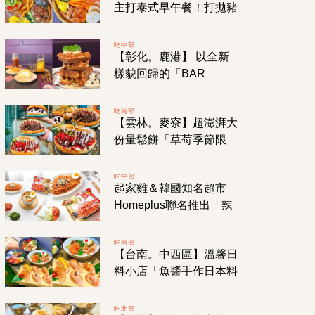
主打泰式早午餐！打拋豬
餐點沒有加會被判死罪的
番茄！來吃「飽嗝」不會
吃中部
【彰化。鹿港】 以全新
受罪喔！
樣貌回歸的「BAR
CAFÉ咖啡吧」有別於老
街的輕奢華格調咖啡廳！
吃南部
【雲林。麥寮】超澎湃大
走訪老街之餘來杯悠閒的
份量鬆餅「草莓季節限
午茶食光！
定」！隱藏在工業小鎮高
CP值的療癒系甜點店！
吃中部
起家雞＆韓國知名超市
Homeplus聯名推出「辣
洋釀炸雞乾拌麵」，麵條
香辣Ｑ彈讓人欲罷不能一
吃南部
【台南。中西區】溫馨日
口接一口！
料小店「魚醬手作日本料
理」餐點美味藏不住老闆
的好手藝！!
吃北部