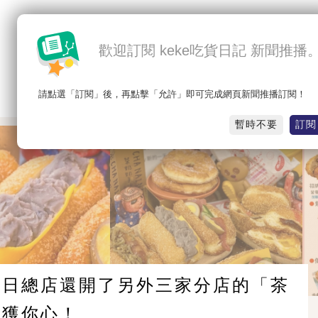
歡迎訂閱 keke吃貨日記 新聞推播
請點選「訂閱」後，再點擊「允許」即可完成網頁新聞推播訂閱！
最新
熱門
吃北部
吃中部
吃南部
吃東部
暫時不要
訂閱
烏日總店還開了另外三家分店的「茶
擄獲你心！