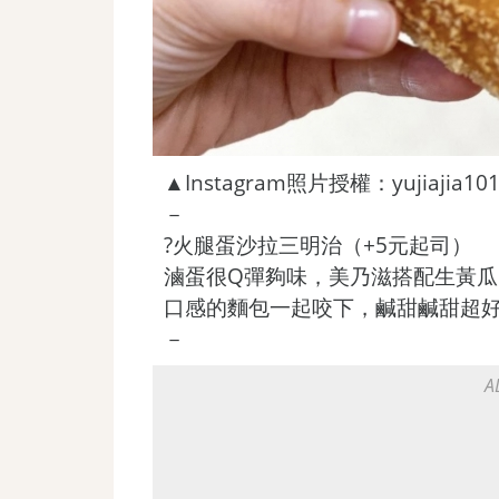
▲Instagram照片授權：yujiajia10
－
?火腿蛋沙拉三明治（+5元起司）
滷蛋很Q彈夠味，美乃滋搭配生黃
口感的麵包一起咬下，鹹甜鹹甜超
－