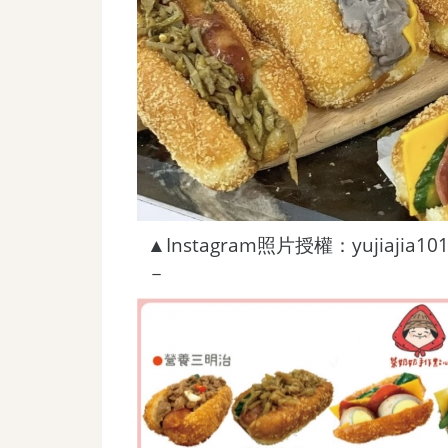
▲Instagram照片授權：yujiajia10
－